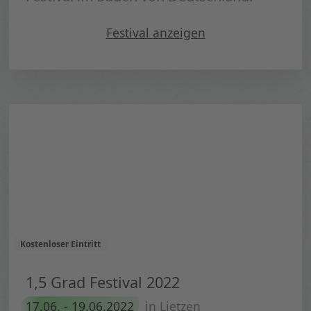
" Southside 2022"
Festival
anzeigen
Kostenloser Eintritt
1,5 Grad Festival 2022
17.06. - 19.06.2022
in Lietzen