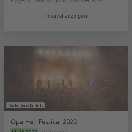
Bayern, Deutschland und der Welt.
" Puls Open Air 2022"
Festival
anzeigen
Kostenloser Eintritt
Opa Hell Festival 2022
11.06.2022
in Bremen