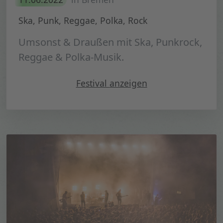
Ska, Punk, Reggae, Polka, Rock
Umsonst & Draußen mit Ska, Punkrock,
Reggae & Polka-Musik.
" Opa Hell Festival 2022"
Festival
anzeigen