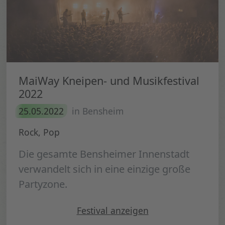
MaiWay Kneipen- und Musikfestival
2022
25.05.2022
in Bensheim
Rock, Pop
Die gesamte Bensheimer Innenstadt
verwandelt sich in eine einzige große
Partyzone.
" MaiWay Kneipen- und Musi
Festival
anzeigen