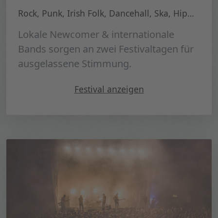
Rock, Punk, Irish Folk, Dancehall, Ska, HipHop, Blues, Metal
Lokale Newcomer & internationale
Bands sorgen an zwei Festivaltagen für
ausgelassene Stimmung.
" Open Air am Berg 2022"
Festival
anzeigen