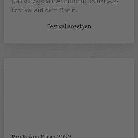
Das einzige schwimmende Punkrock-
Festival auf dem Rhein.
"Sojus 7 Bootstour 2022"
Festival
anzeigen
Rock Am Ring 2022