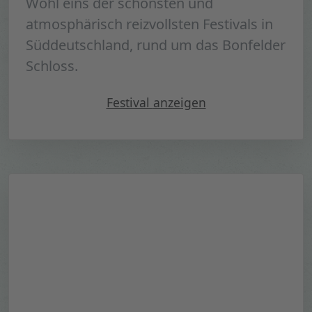
Wohl eins der schönsten und
atmosphärisch reizvollsten Festivals in
Süddeutschland, rund um das Bonfelder
Schloss.
" blacksheep Festival 2022"
Festival
anzeigen