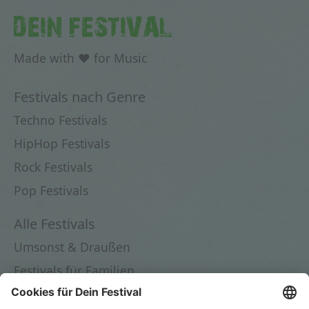
DEIN FESTIVAL
Made with ♥ for Music
Festivals nach Genre
Techno Festivals
HipHop Festivals
Rock Festivals
Pop Festivals
Alle Festivals
Umsonst & Draußen
Festivals für Familien
Festivals in Deutschland