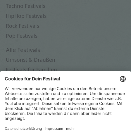
Techno Festivals
HipHop Festivals
Rock Festivals
Pop Festivals
Alle Festivals
Umsonst & Draußen
Festivals für Familien
Festivals in Deutschland
Festivals 2026
Dein Festival
Festival eintragen
Instagram