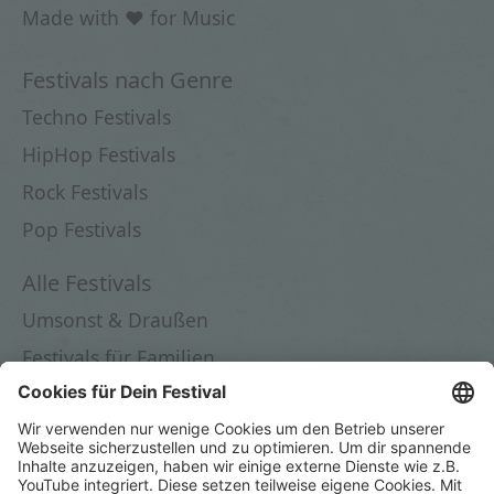
Made with ♥ for Music
Festivals nach Genre
Techno Festivals
HipHop Festivals
Rock Festivals
Pop Festivals
Alle Festivals
Umsonst & Draußen
Festivals für Familien
Festivals in Deutschland
Festivals 2026
Dein Festival