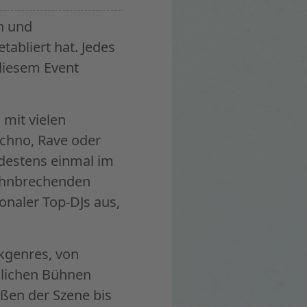
en und
tabliert hat. Jedes
diesem Event
 mit vielen
echno, Rave oder
ndestens einmal im
bahnbrechenden
onaler Top-DJs aus,
ikgenres, von
dlichen Bühnen
ößen der Szene bis