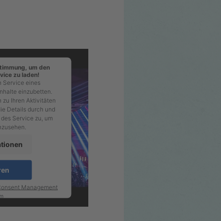
stimmung, um den
ice zu laden!
 Service eines
inhalte einzubetten.
 zu Ihren Aktivitäten
die Details durch und
 des Service zu, um
nzusehen.
ationen
ren
 Consent Management
rm