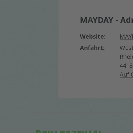
MAYDAY - Adr
Website:
MAY
Anfahrt:
West
Rhe
441
Auf 