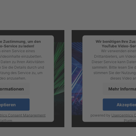
hre Zustimmung, um den
Wir benötigen Ihre Zu
o-Service zu laden!
YouTube Video-Serv
 einen Service eines
Wir verwenden einen
Videoinhalte einzubetten.
Drittanbieters, um Video
Daten zu Ihren Aktivitäten
Dieser Service kann Daten
 Sie die Details durch und
sammeln. Bitte lesen Sie 
tzung des Service zu, um
stimmen Sie der Nutzung
ideo anzusehen.
dieses Video a
formationen
Mehr Inform
ptieren
Akzeptie
trics Consent Management
powered by
Usercentrics
latform
Platfo