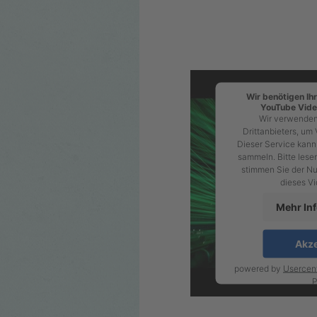
Wir benötigen I
YouTube Vide
Wir verwenden
Drittanbieters, um 
Dieser Service kann 
sammeln. Bitte lesen
stimmen Sie der Nu
dieses V
Mehr In
Akze
powered by
Usercen
P