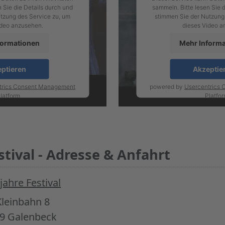
 Sie die Details durch und
sammeln. Bitte lesen Sie 
tzung des Service zu, um
stimmen Sie der Nutzung
ideo anzusehen.
dieses Video a
formationen
Mehr Inform
ptieren
Akzeptie
trics Consent Management
powered by
Usercentrics
latform
Platfo
stival - Adresse & Anfahrt
jahre Festival
Kleinbahn 8
9 Galenbeck