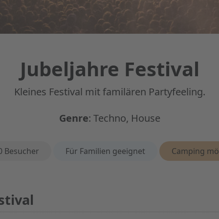
Jubeljahre Festival
Kleines Festival mit familären Partyfeeling.
Genre
:
Techno, House
n
0 Besucher
Für Familien geeignet
Camping mö
stival