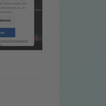
die Details durch und
 des Service zu, um
nzusehen.
ationen
ren
 Consent Management
rm