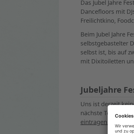
Das Jubel Jahre Fes
Dancefloors mit DJ
Freilichtkino, Food
Beim Jubel Jahre F
selbstgebastelter 
selbst ist, bis auf
mit Dixitoiletten u
Jubeljahre Fe
Uns ist derzeit kei
nächste Termin ist
eintragen.