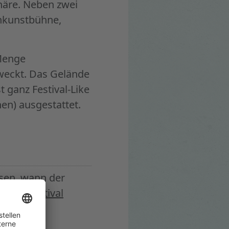
phäre. Neben zwei
inkunstbühne,
 Menge
rweckt. Das Gelände
t ganz Festival-Like
hen) ausgestattet.
ssen, wann der
jahre Festival