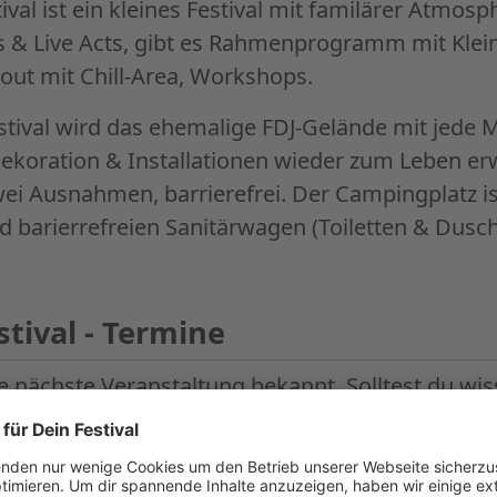
tival ist ein kleines Festival mit familärer Atmos
s & Live Acts, gibt es Rahmenprogramm mit Kle
cout mit Chill-Area, Workshops.
estival wird das ehemalige FDJ-Gelände mit jede
Dekoration & Installationen wieder zum Leben e
 zwei Ausnahmen, barrierefrei. Der Campingplatz is
nd barierrefreien Sanitärwagen (Toiletten & Dusc
stival - Termine
ne nächste Veranstaltung bekannt. Solltest du wi
, dann lass uns das gerne wissen:
Termin für Jubel