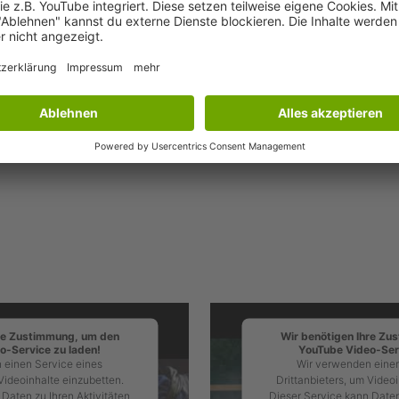
stival - Videos
hre Zustimmung, um den
Wir benötigen Ihre Zu
o-Service zu laden!
YouTube Video-Serv
 einen Service eines
Wir verwenden einen
Videoinhalte einzubetten.
Drittanbieters, um Video
Daten zu Ihren Aktivitäten
Dieser Service kann Daten