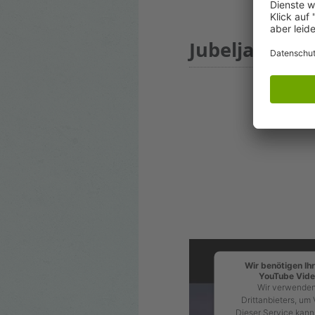
Jubeljahre Fe
Wir benötigen I
YouTube Vide
Wir verwenden
Drittanbieters, um 
Dieser Service kann 