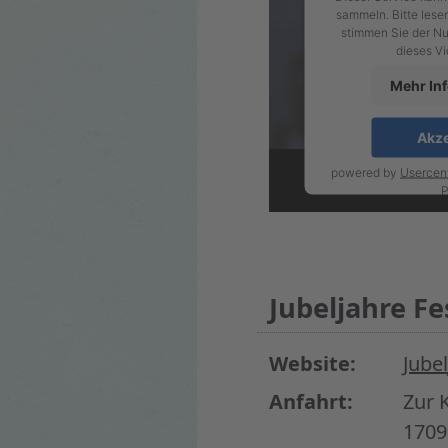
sammeln. Bitte lesen
stimmen Sie der Nu
dieses V
Mehr In
Akze
powered by
Usercen
P
Jubeljahre Fe
Website:
Jubel
Anfahrt:
Zur 
1709