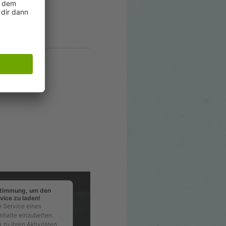
stimmung, um den
ice zu laden!
 Service eines
inhalte einzubetten.
 zu Ihren Aktivitäten