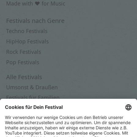
Made with ♥ for Music
Festivals nach Genre
Techno Festivals
HipHop Festivals
Rock Festivals
Pop Festivals
Alle Festivals
Umsonst & Draußen
Festivals für Familien
Festivals in Deutschland
Festivals 2026
Dein Festival