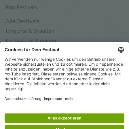
Pop Festivals
Alle Festivals
Umsonst & Draußen
Festivals für Familien
Festivals in Deutschland
Festivals 2026
Dein Festival
Festival eintragen
Instagram
© 2025 by novafacile OÜ
Impressum
|
Datenschutz