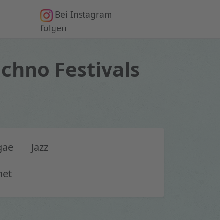
Bei Instagram
n
folgen
chno Festivals
gae
Jazz
net