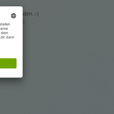
eite gefunden. :-(
e bestimmt: