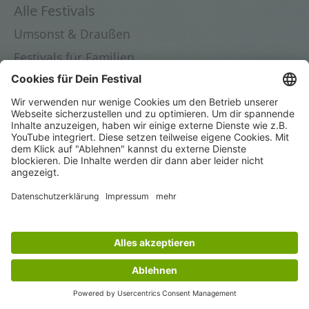
Alle Festivals
Umsonst & Draußen
Festivals für Familien
Festivals in Deutschland
Festivals 2026
Dein Festival
Festival eintragen
Instagram
© 2025 by novafacile OÜ
Impressum
|
Datenschutz