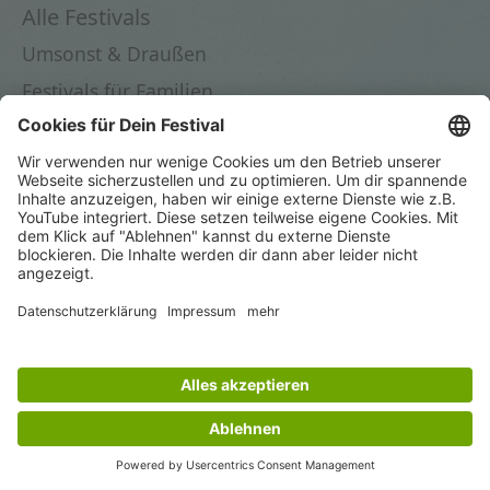
Alle Festivals
Umsonst & Draußen
Festivals für Familien
Festivals in Deutschland
Festivals 2026
Dein Festival
Festival eintragen
Instagram
© 2025 by novafacile OÜ
Impressum
|
Datenschutz